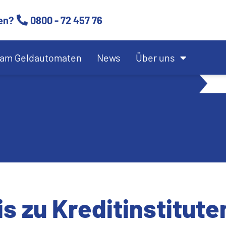
en?
0800 - 72 457 76
am Geldautomaten
News
Über uns
 zu Kreditinstitute