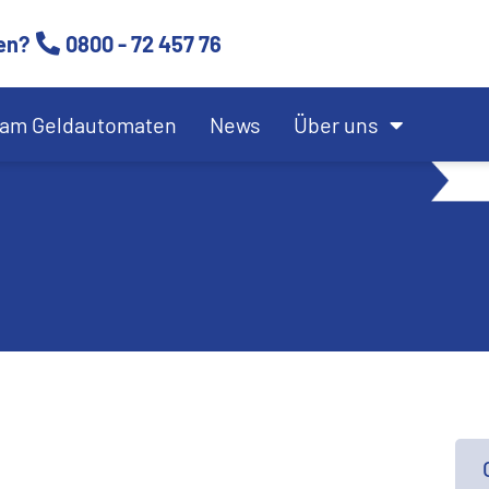
en?
0800 - 72 457 76
am Geldautomaten
News
Über uns